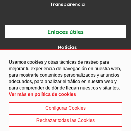
Transparencia
Enlaces útiles
Noticias
Agenda
Usamos cookies y otras técnicas de rastreo para
Ordenanzas
mejorar tu experiencia de navegación en nuestra web,
para mostrarte contenidos personalizados y anuncios
Entidades y asociaciones
adecuados, para analizar el tráfico en nuestra web y
Calidad del Agua
para comprender de dónde llegan nuestros visitantes.
Ver más en política de cookies
Configurar Cookies
Aviso legal
|
Política de Cookies
|
Accesibilidad
|
Protección de Datos
|
Mapa Web
Rechazar todas las Cookies
© 2022 Ayuntamiento de Dehesas Viejas